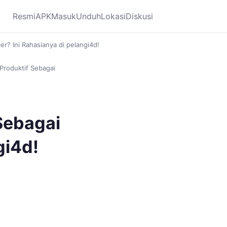
Resmi
APK
Masuk
Unduh
Lokasi
Diskusi
r? Ini Rahasianya di pelangi4d!
Produktif Sebagai
Sebagai
gi4d!