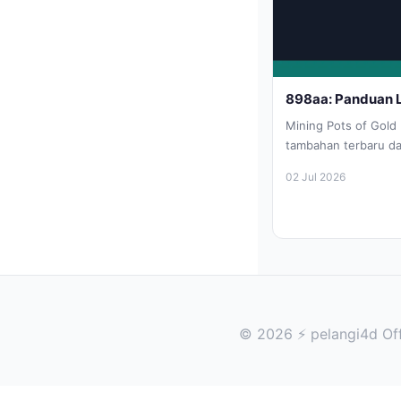
898aa: Panduan 
Mining Pots of Gold 
tambahan terbaru da
membawa pemain ke 
02 Jul 2026
© 2026 ⚡ pelangi4d Off