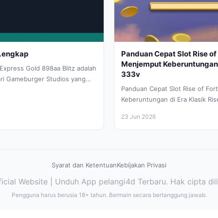
Lengkap
Panduan Cepat Slot Rise of
Menjemput Keberuntungan d
Express Gold 898aa Blitz adalah
333v
ri Gameburger Studios yang
Panduan Cepat Slot Rise of Fo
dalam petualangan...
Keberuntungan di Era Klasik Ris
Hacksaw Gaming membawa pema
23 Jun 2026
Syarat dan Ketentuan
Kebijakan Privasi
icial Website | Unduh App pelangi4d Terbaru. Hak cipta di
Pengguna harus berusia 18+ tahun. Bermain secara bertanggung jawab.