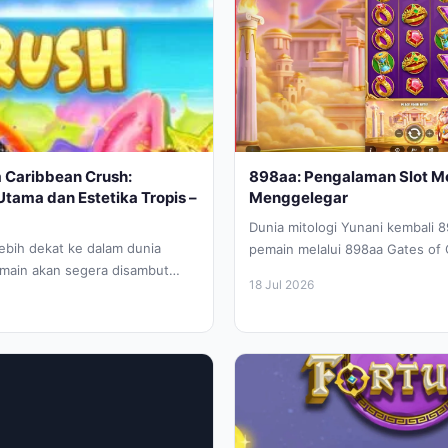
 Caribbean Crush:
898aa: Pengalaman Slot M
 Utama dan Estetika Tropis –
Menggelegar
Dunia mitologi Yunani kembali 
ebih dekat ke dalam dunia
pemain melalui 898aa Gates of
main akan segera disambut
sebuah inovasi terbaru dari Prag
18 Jul 2026
 yang cerah dan menyegarkan....