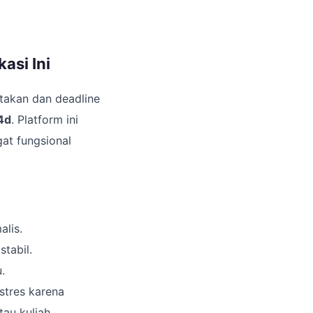
asi Ini
ntakan dan deadline
4d
. Platform ini
at fungsional
alis.
tabil.
.
 stres karena
tau kuliah,