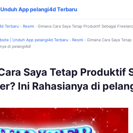
| Unduh App pelangi4d Terbaru
4d Terbaru
›
Resmi
›
Gimana Cara Saya Tetap Produktif Sebagai Freelance
ebsite | Unduh App pelangi4d Terbaru
›
Resmi
›
Gimana Cara Saya Tetap 
nya di pelangi4d!
ara Saya Tetap Produktif 
er? Ini Rahasianya di pelan