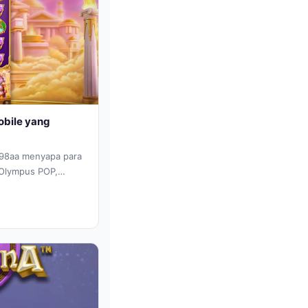
obile yang
898aa menyapa para
 Olympus POP,
matic Play...