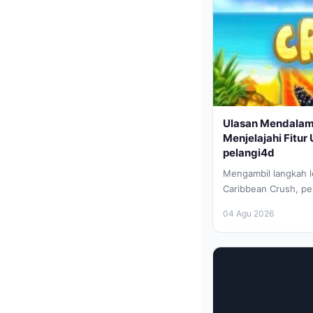
Ulasan Mendalam
Menjelajahi Fitur
pelangi4d
Mengambil langkah l
Caribbean Crush, pe
oleh estetika tropis
04 Agu 2026