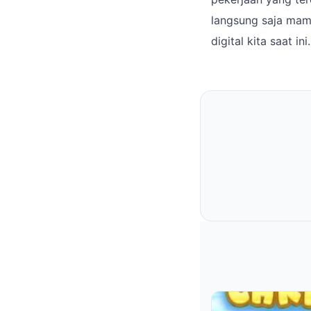
langsung saja mam
digital kita saat ini.