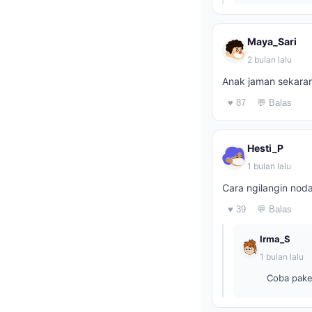
Maya_Sari
2 bulan lalu
Anak jaman sekarang
♥ 87
💬 Balas
Hesti_P
1 bulan lalu
Cara ngilangin noda
♥ 39
💬 Balas
Irma_S
1 bulan lalu
Coba pake 