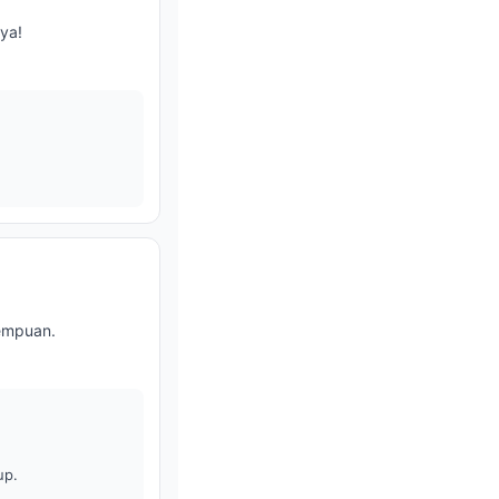
ya!
empuan.
up.