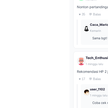
Nonton pertandinga
♥ 35
💬 Balas
Caca_Mari
Kemarin
Sama bgt! 
Tech_Enthusi
1 minggu lalu
Rekomendasi HP 2 
♥ 17
💬 Balas
user_1102
1 minggu lalu
Coba cek 