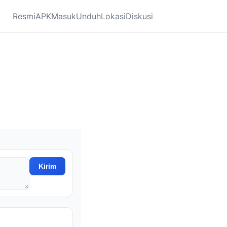
Resmi
APK
Masuk
Unduh
Lokasi
Diskusi
Kirim