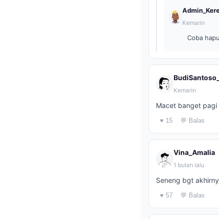
Admin_Ker
Kemarin
Coba hapu
BudiSantoso
Kemarin
Macet banget pagi 
♥ 15
💬 Balas
Vina_Amalia
1 bulan lalu
Seneng bgt akhirny
♥ 57
💬 Balas