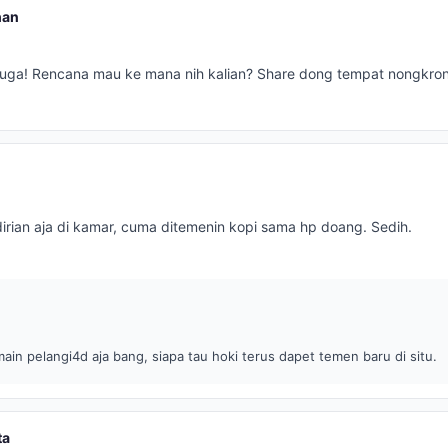
han
uga! Rencana mau ke mana nih kalian? Share dong tempat nongkron
rian aja di kamar, cuma ditemenin kopi sama hp doang. Sedih.
in pelangi4d aja bang, siapa tau hoki terus dapet temen baru di situ.
ta