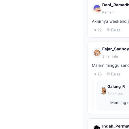
Dani_Ramad
Kemarin
Akhirnya weekend j
♥ 12
💬 Balas
Fajar_Sadboy
3 hari lalu
Malem minggu sendi
♥ 16
💬 Balas
Galang_R
3 hari lalu
Mending ma
Indah_Perma