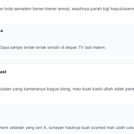
n bola semalem bener-bener emosi, wasitnya parah bgt keputusann
ca
Saya sampe teriak-teriak sendiri di depan TV tadi malem.
ast
jutaan yang kameranya bagus dong, mau buat kado ultah adek per
merk sebelah yang seri A, lumayan hasilnya buat sosmed mah udah cuk