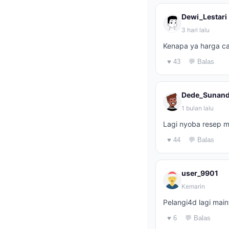
Dewi_Lestari
3 hari lalu
Kenapa ya harga ca
♥ 43
💬 Balas
Dede_Sunand
1 bulan lalu
Lagi nyoba resep 
♥ 44
💬 Balas
user_9901
Kemarin
Pelangi4d lagi main
♥ 6
💬 Balas