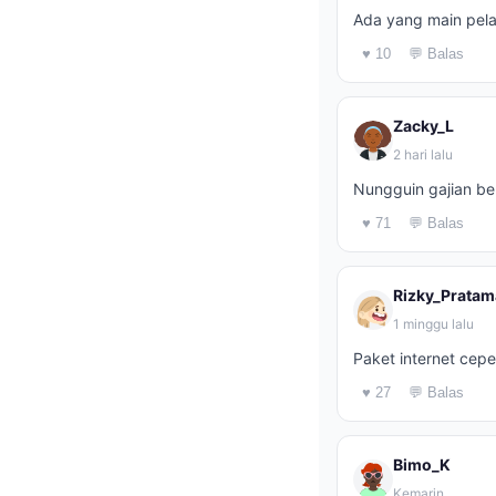
Ada yang main pelan
♥ 10
💬 Balas
Zacky_L
2 hari lalu
Nungguin gajian be
♥ 71
💬 Balas
Rizky_Pratam
1 minggu lalu
Paket internet cep
♥ 27
💬 Balas
Bimo_K
Kemarin