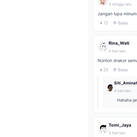
3 minggu lalu
Jangan lupa minum a
♥ 72
💬 Balas
Rina_Wati
4 hari lalu
Nonton drakor sema
♥ 23
💬 Balas
Siti_Amina
4 hari lalu
Hahaha jan
Tomi_Jaya
3 hari lalu